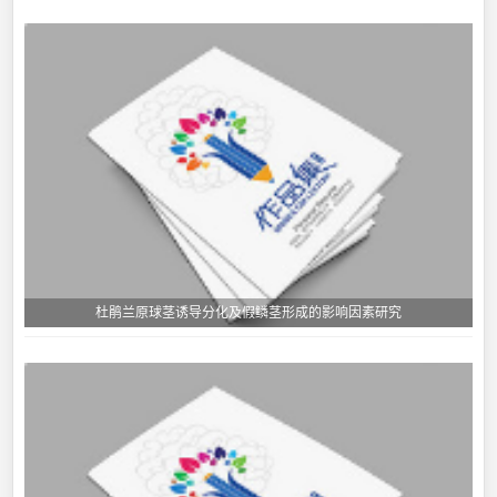
杜鹃兰原球茎诱导分化及假鳞茎形成的影响因素研究